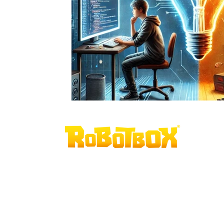
Robótica desplugad
a, tecnologia na sua essência.
Contato
contato@robotbox.com.br
(42) 9 8830-3091
Av. General Carlos Cavalcanti, 4748 - Uv