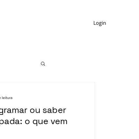
e Nós
Login
 leitura
gramar ou saber
pada: o que vem