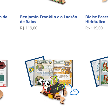
o da
Benjamin Franklin e o Ladrão
Blaise Pasca
de Raios
Hidráulico
Preço
Preço
R$ 119,00
R$ 119,00