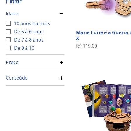
Filtrar
Idade
10 anos ou mais
De 5 à 6 anos
Marie Curie e a Guerra 
X
De 7 à 8 anos
Preço
R$ 119,00
De 9 à 10
Preço
Conteúdo
R$ 99
R$ 119
Física e Química
Arte e Manuseio
Biologia
Elétrica
Engenharia