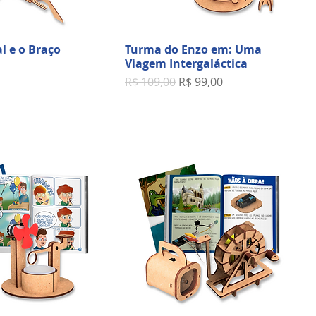
l e o Braço
Turma do Enzo em: Uma
Viagem Intergaláctica
Preço normal
Preço promocional
R$ 109,00
R$ 99,00