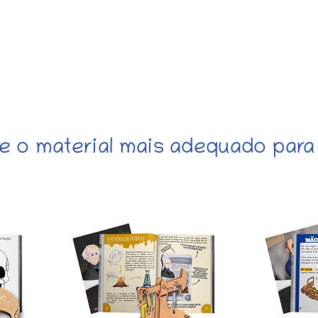
ssinatura
Blog
Escolas
Família
Sobr
re o material mais adequado para 