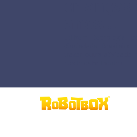
crianças 
anos...
utilizem tecnologia
(Sociedade Brasileira 
trazer outra atividade 
das telas brilhantes.
Robótica desplugad
a, tecnologia na sua essência.
Contato