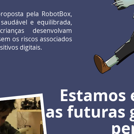
proposta pela RobotBox,
saudável e equilibrada,
rianças desenvolvam
sem os riscos associados
tivos digitais.
Estamos 
as futuras 
pe