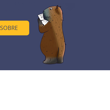
nião diferente?
m a gente!
 SOBRE