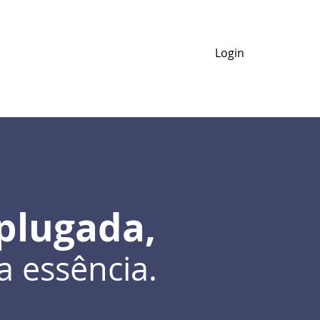
e Nós
Login
plugada,
a essência.