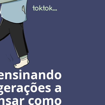
toktok...
ensinando
gerações a
nsar como