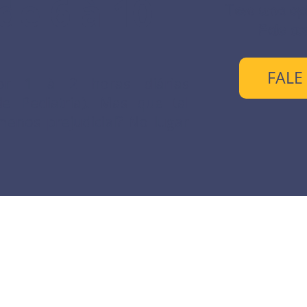
de 6 à 10
Tem uma opi
Fale co
FALE
 por 1 à 2 horas diárias
de Pediatria). Mas que tal
menos prejudicial? No lugar
Termos e condições